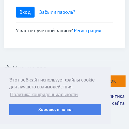
Вход
Забыли пароль?
У вас нет учетной записи?
Регистрация
Мнение про
Этот веб-сайт использует файлы cookie
Вконтакте
Facebook
Twitter
ОК
для лучшего взаимодействия.
Политика конфиденциальности
Пользовательское соглашение
|
Политика
конфиденциальности
|
Контакты
|
Карта сайта
Хорошо, я понял