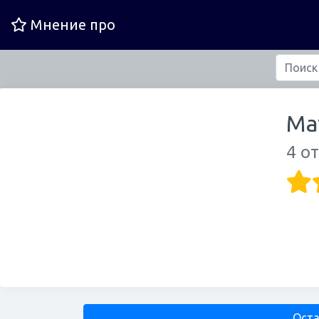
Мнение про
Ма
4 о
Оста