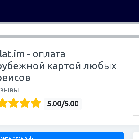
at.im - оплата
рубежной картой любых
рвисов
тзывы
5.00/5.00
вить отзыв