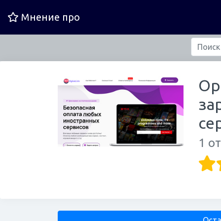
Мнение про
Оpl
за
се
1 о
Оста