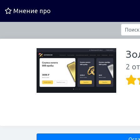
Мнение про
Зо
2 о
Оста