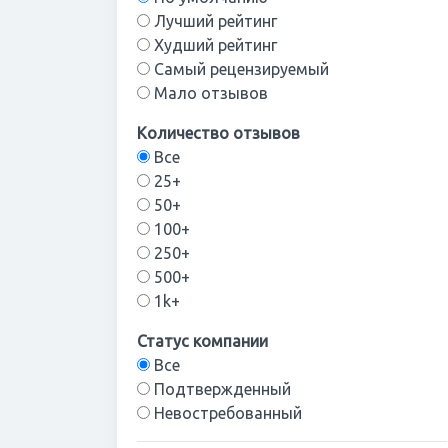
Лучший рейтинг
Худший рейтинг
Самый рецензируемый
Мало отзывов
Количество отзывов
Все
25+
50+
100+
250+
500+
1k+
Статус компании
Все
Подтвержденный
Невостребованный