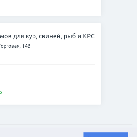
ов для кур, свиней, рыб и КРС
Торговая, 14В
s
Пользовательское соглашение
|
Политика