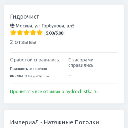
Гидрочист
Москва, ул. Горбунова, вл5
5.00/5.00
2 отзывы
С работой справились.
С засорами
справились
Пришлось экстренно
....
вызывать на дачу, т....
Прочитать все отзывы о hydrochistka.ru
ИмпериаЛ - Натяжные Потолки